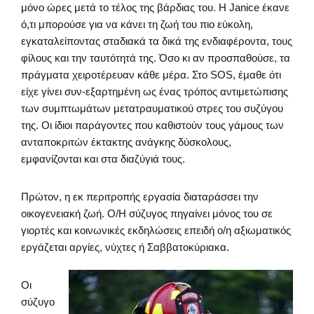
μόνο ώρες μετά το τέλος της βάρδιας του. Η Janice έκανε
ό,τι μπορούσε για να κάνει τη ζωή του πιο εύκολη,
εγκαταλείποντας σταδιακά τα δικά της ενδιαφέροντα, τους
φίλους και την ταυτότητά της. Όσο κι αν προσπαθούσε, τα
πράγματα χειροτέρευαν κάθε μέρα. Στο SOS, έμαθε ότι
είχε γίνει συν-εξαρτημένη ως ένας τρόπος αντιμετώπισης
των συμπτωμάτων μετατραυματικού στρες του συζύγου
της. Οι ίδιοι παράγοντες που καθιστούν τους γάμους των
ανταποκριτών έκτακτης ανάγκης δύσκολους,
εμφανίζονται και στα διαζύγιά τους.
Πρώτον, η εκ περιτροπής εργασία διαταράσσει την
οικογενειακή ζωή. Ο/Η σύζυγος πηγαίνει μόνος του σε
γιορτές και κοινωνικές εκδηλώσεις επειδή ο/η αξιωματικός
εργάζεται αργίες, νύχτες ή Σαββατοκύριακα.
Οι
σύζυγο