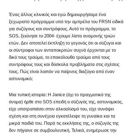
Ένας άλλος κλινικός και εγώ δημιουργήσαμε ένα
ξεχωριστό πρόγραμμα υπό την ομπρέλα του FRSN ειδικά
για συζύγους και συντρόφους. Αυτό το πρόγραμμα, το
SOS, ξεκίνησε το 2004- έχουμε λίστα αναμονής τριών
ετών. Δεν αποτελεί έκπληξη το γεγονός ότι οι σύζυγοι και
οι σύντροφοι των ανταποκριτών συχνά έρχονται με το
δικό τους τραύμα, το επακόλουθο τραύμα από τους
συντρόφους τους και δύσκολα προβλήματα στις σχέσεις
τους. Πώς είναι λοιπόν να παίρνεις διαζύγιο από έναν
αστυνομικό;
Μια τυπική ιστορία: Η Janice (όχι το πραγματικό της
όνομα) ήρθε στο SOS επειδή ο σύζυγός της, αστυνομικός,
είχε υποτροπιάσει στον αλκοολισμό του, είχε συνάψει
σχέση και στη συνέχεια εγκατέλειψε τη γυναίκα και τα
μικρά παιδιά του. Παρά τις εκκλήσεις της, ο σύζυγός της
δεν πήγαινε σε συμβουλευτική. Τελικά, ενημέρωσε την