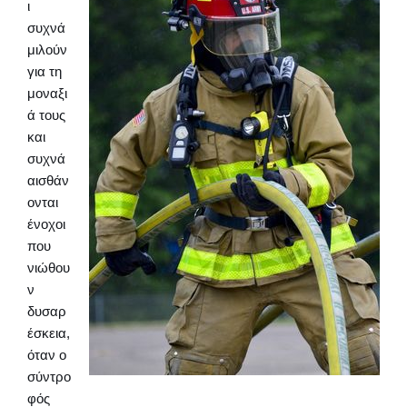
ι
συχνά
μιλούν
για τη
μοναξι
ά τους
και
συχνά
αισθάν
ονται
ένοχοι
που
νιώθου
ν
δυσαρ
έσκεια,
όταν ο
σύντρο
φός