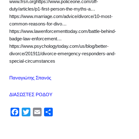
www.frsn.orghttps://www.policeone.com/off-
duty/articles/p1-first-person-the-myths-a…
https://www.marriage.com/advice/divorce/10-most-
common-reasons-for-divo…
https://www.lawenforcementtoday.com/battle-behind-
badge-law-enforcement…
https://www.psychologytoday.com/us/blog/better-
divorce/201911/divorce-emergency-responders-and-
special-circumstances
Παναγιώτης Σπανός
ΔΙΑΣΩΣΤΕΣ ΡΟΔΟΥ
F
T
E
Μ
a
w
m
ο
c
i
a
ι
e
t
i
ρ