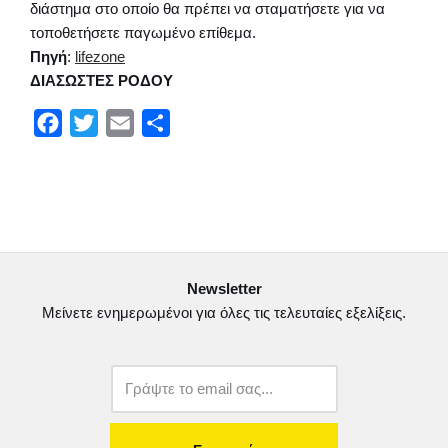
διάστημα στο οποίο θα πρέπει να σταματήσετε για να
τοποθετήσετε παγωμένο επίθεμα.
Πηγή
:
lifezone
ΔΙΑΣΩΣΤΕΣ ΡΟΔΟΥ
F
T
E
Μ
a
w
m
ο
c
i
a
ι
e
t
i
ρ
b
t
l
α
o
e
σ
Newsletter
o
r
τ
Μείνετε ενημερωμένοι για όλες τις τελευταίες εξελίξεις.
k
ε
ί
τ
ε