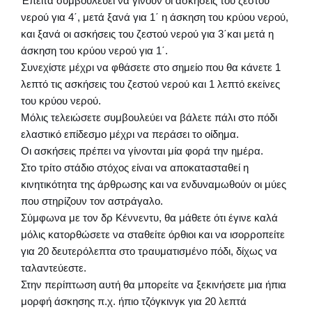
Έπειτα συμβουλεύει να γίνουν οι ασκήσεις του ζεστού
νερού για 4΄, μετά ξανά για 1΄ η άσκηση του κρύου νερού,
και ξανά οι ασκήσεις του ζεστού νερού για 3΄και μετά η
άσκηση του κρύου νερού για 1΄.
Συνεχίστε μέχρι να φθάσετε στο σημείο που θα κάνετε 1
λεπτό τις ασκήσεις του ζεστού νερού και 1 λεπτό εκείνες
του κρύου νερού.
Μόλις τελειώσετε συμβουλεύει να βάλετε πάλι στο πόδι
ελαστικό επίδεσμο μέχρι να περάσει το οίδημα.
Οι ασκήσεις πρέπει να γίνονται μία φορά την ημέρα.
Στο τρίτο στάδιο στόχος είναι να αποκατασταθεί η
κινητικότητα της άρθρωσης και να ενδυναμωθούν οι μύες
που στηρίζουν τον αστράγαλο.
Σύμφωνα με τον δρ Κέννεντυ, θα μάθετε ότι έγινε καλά
μόλις κατορθώσετε να σταθείτε όρθιοι και να ισορροπείτε
για 20 δευτερόλεπτα στο τραυματισμένο πόδι, δίχως να
ταλαντεύεστε.
Στην περίπτωση αυτή θα μπορείτε να ξεκινήσετε μια ήπια
μορφή άσκησης π.χ. ήπιο τζόγκινγκ για 20 λεπτά