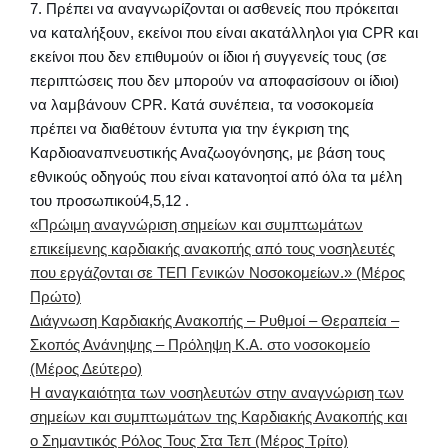
7. Πρέπει να αναγνωρίζονται οι ασθενείς που πρόκειται
να καταλήξουν, εκείνοι που είναι ακατάλληλοι για CPR και
εκείνοι που δεν επιθυμούν οι ίδιοι ή συγγενείς τους (σε
περιπτώσεις που δεν μπορούν να αποφασίσουν οι ίδιοι)
να λαμβάνουν CPR. Κατά συνέπεια, τα νοσοκομεία
πρέπει να διαθέτουν έντυπα για την έγκριση της
Καρδιοαναπνευστικής Αναζωογόνησης, με βάση τους
εθνικούς οδηγούς που είναι κατανοητοί από όλα τα μέλη
του προσωπικού4,5,12 .
«Πρώιμη αναγνώριση σημείων και συμπτωμάτων
επικείμενης καρδιακής ανακοπής από τους νοσηλευτές
που εργάζονται σε ΤΕΠ Γενικών Νοσοκομείων.» (Μέρος
Πρώτο)
Διάγνωση Καρδιακής Ανακοπής – Ρυθμοί – Θεραπεία –
Σκοπός Ανάνηψης – Πρόληψη Κ.Α. στο νοσοκομείο
(Μέρος Δεύτερο)
Η αναγκαιότητα των νοσηλευτών στην αναγνώριση των
σημείων και συμπτωμάτων της Καρδιακής Ανακοπής και
ο Σημαντικός Ρόλος Τους Στα Τεπ (Μέρος Τρίτο)