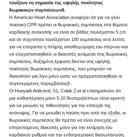
τονίζουν τη σημασία της υψηλής ποιότητας
θωρακικών συμπιέσεων6.
Η American Heart Association αναφέρει ότι για να γίνει
ποιοτική CPR πρέπει οι θωρακικές συμπιέσεις στα θύματα
καρδιακής ανακοπής να είναι σε βάθος τουλάχιστον 5 cm
και σε συχνότητα τουλάχιστον 100 συμπιέσεις ανά λεπτό,
για να επιτραπεί η πλήρης οπισθοχώρηση του στέρνου και
να ελαχιστοποιηθούν οι διακοπές ανάμεσα στις θωρακικές
συμπιέσεις. Αυξημένη έμφαση δίνεται στις υψηλής
ποιότητας θωρακικές συμπιέσεις, που μπορούν να
διακοπούν για λίγο μόνο ώστε να πραγματοποιηθούν οι
συγκεκριμένες παρεμβάσεις6 .
Οι Hunyadi-Anticević S1, Colak Z.et al επισημαίνουν ότι
μια καθυστέρηση μόνο 5-10 δευτερολέπτων είναι αρκετή
για να μειώσει τις πιθανότητες για την επιτυχία της
ανάνηψης. Για να μειωθεί η παύση πριν από την έξοδο, οι
θωρακικές συμπιέσεις θα πρέπει να είναι συνεχείς με
επιτρεπόμενες διακοπές μόνο για την εκτίμηση του
καρδιακού ρυθμού και την ενδοτραχειακή διασωλήνωση.