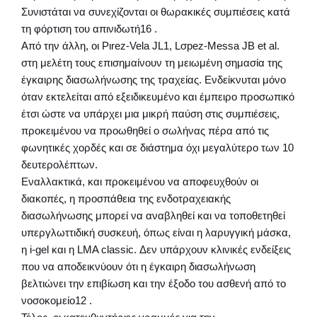
Συνιστάται να συνεχίζονται οι θωρακικές συμπιέσεις κατά
τη φόρτιση του απινιδωτή16 .
Από την άλλη, οι Pιrez-Vela JL1, Lσpez-Messa JB et al.
στη μελέτη τους επισημαίνουν τη μειωμένη σημασία της
έγκαιρης διασωλήνωσης της τραχείας. Ενδείκνυται μόνο
όταν εκτελείται από εξειδικευμένο και έμπειρο προσωπικό
έτσι ώστε να υπάρχει μια μικρή παύση στις συμπιέσεις,
προκειμένου να προωθηθεί ο σωλήνας πέρα από τις
φωνητικές χορδές και σε διάστημα όχι μεγαλύτερο των 10
δευτερολέπτων.
Εναλλακτικά, και προκειμένου να αποφευχθούν οι
διακοπές, η προσπάθεια της ενδοτραχειακής
διασωλήνωσης μπορεί να αναβληθεί και να τοποθετηθεί
υπεργλωττιδική συσκευή, όπως είναι η λαρυγγική μάσκα,
η i-gel και η LMA classic. Δεν υπάρχουν κλινικές ενδείξεις
που να αποδεικνύουν ότι η έγκαιρη διασωλήνωση
βελτιώνει την επιβίωση και την έξοδο του ασθενή από το
νοσοκομείο12 .