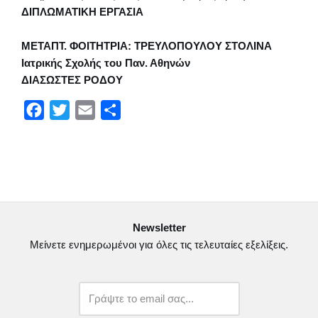
ΔΙΠΛΩΜΑΤΙΚΗ ΕΡΓΑΣΙΑ
ΜΕΤΑΠΤ. ΦΟΙΤΗΤΡΙΑ: ΤΡΕΥΛΟΠΟΥΛΟΥ ΣΤΟΛΙΝΑ
Ιατρικής Σχολής του Παν. Αθηνών
ΔΙΑΣΩΣΤΕΣ ΡΟΔΟΥ
F
T
E
Μ
a
w
m
ο
c
i
a
ι
e
t
i
ρ
b
t
l
α
o
e
σ
Newsletter
o
r
τ
Μείνετε ενημερωμένοι για όλες τις τελευταίες εξελίξεις.
k
ε
ί
τ
ε