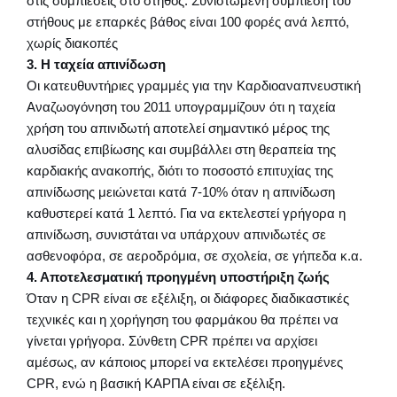
στις συμπιέσεις στο στήθος. Συνιστώμενη συμπίεση του
στήθους με επαρκές βάθος είναι 100 φορές ανά λεπτό,
χωρίς διακοπές
3. Η ταχεία απινίδωση
Οι κατευθυντήριες γραμμές για την Καρδιοαναπνευστική
Αναζωογόνηση του 2011 υπογραμμίζουν ότι η ταχεία
χρήση του απινιδωτή αποτελεί σημαντικό μέρος της
αλυσίδας επιβίωσης και συμβάλλει στη θεραπεία της
καρδιακής ανακοπής, διότι το ποσοστό επιτυχίας της
απινίδωσης μειώνεται κατά 7-10% όταν η απινίδωση
καθυστερεί κατά 1 λεπτό. Για να εκτελεστεί γρήγορα η
απινίδωση, συνιστάται να υπάρχουν απινιδωτές σε
ασθενοφόρα, σε αεροδρόμια, σε σχολεία, σε γήπεδα κ.α.
4. Αποτελεσματική προηγμένη υποστήριξη ζωής
Όταν η CPR είναι σε εξέλιξη, οι διάφορες διαδικαστικές
τεχνικές και η χορήγηση του φαρμάκου θα πρέπει να
γίνεται γρήγορα. Σύνθετη CPR πρέπει να αρχίσει
αμέσως, αν κάποιος μπορεί να εκτελέσει προηγμένες
CPR, ενώ η βασική ΚΑΡΠΑ είναι σε εξέλιξη.