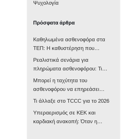
Ψυχολογία
Πρόσφατα άρθρα
Καθηλωμένα ασθενοφόρα στα
ΤΕΠ: Η καθυστέρηση που
αποδυναμώνει ολόκληρο το
Ρεαλιστικά σενάρια για
σύστημα
πληρώματα ασθενοφόρου: Τι
δείχνει νέα μελέτη
Μπορεί η ταχύτητα του
ασθενοφόρου να επηρεάσει
νευρολογικά ένα βρέφος;
Τι άλλαξε στο TCCC για το 2026
Υπεραερισμός σε ΚΕΚ και
καρδιακή ανακοπή: Όταν η
επιθετική αντιμετώπιση βλάπτει
τον ασθενή