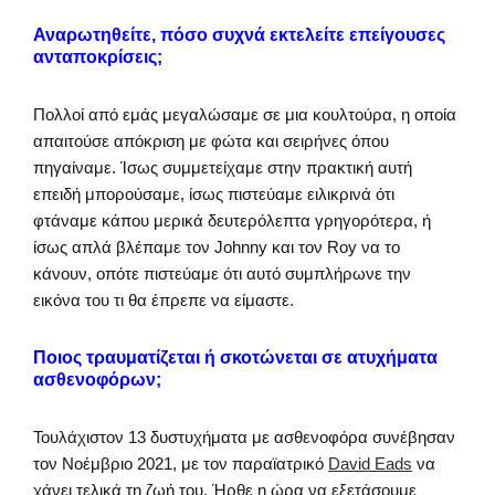
Αναρωτηθείτε, πόσο συχνά εκτελείτε επείγουσες
ανταποκρίσεις;
Πολλοί από εμάς μεγαλώσαμε σε μια κουλτούρα, η οποία
απαιτούσε απόκριση με φώτα και σειρήνες όπου
πηγαίναμε. Ίσως συμμετείχαμε στην πρακτική αυτή
επειδή μπορούσαμε, ίσως πιστεύαμε ειλικρινά ότι
φτάναμε κάπου μερικά δευτερόλεπτα γρηγορότερα, ή
ίσως απλά βλέπαμε τον Johnny και τον Roy να το
κάνουν, οπότε πιστεύαμε ότι αυτό συμπλήρωνε την
εικόνα του τι θα έπρεπε να είμαστε.
Ποιος τραυματίζεται ή σκοτώνεται σε ατυχήματα
ασθενοφόρων;
Τουλάχιστον 13 δυστυχήματα με ασθενοφόρα συνέβησαν
τον Νοέμβριο 2021, με τον παραϊατρικό
David Eads
να
χάνει τελικά τη ζωή του. Ήρθε η ώρα να εξετάσουμε