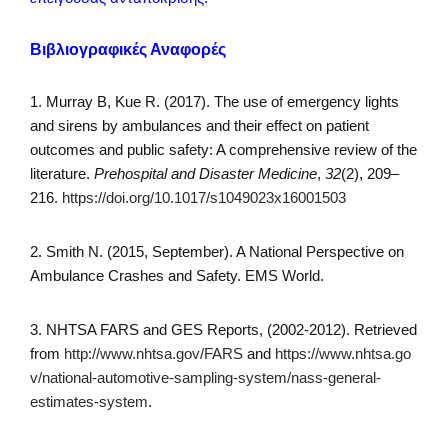
Βιβλιογραφικές Αναφορές
1. Murray B, Kue R. (2017). The use of emergency lights
and sirens by ambulances and their effect on patient
outcomes and public safety: A comprehensive review of the
literature.
Prehospital and Disaster Medicine
,
32
(2), 209–
216.
https://doi.org/10.1017/s1049023x16001503
2. Smith N. (2015, September). A National Perspective on
Ambulance Crashes and Safety. EMS World.
3. NHTSA FARS and GES Reports, (2002-2012). Retrieved
from
http://www.nhtsa.gov/FARS
and
https://www.nhtsa.go
v/national-automotive-sampling-system/nass-general-
estimates-system
.