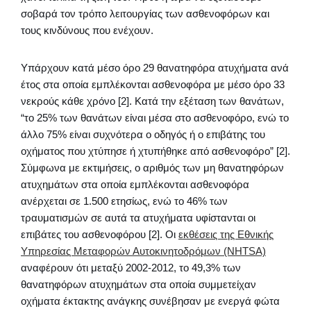
σοβαρά τον τρόπο λειτουργίας των ασθενοφόρων και
τους κινδύνους που ενέχουν.
Υπάρχουν κατά μέσο όρο 29 θανατηφόρα ατυχήματα ανά
έτος στα οποία εμπλέκονται ασθενοφόρα με μέσο όρο 33
νεκρούς κάθε χρόνο [2]. Κατά την εξέταση των θανάτων,
“το 25% των θανάτων είναι μέσα στο ασθενοφόρο, ενώ το
άλλο 75% είναι συχνότερα ο οδηγός ή ο επιβάτης του
οχήματος που χτύπησε ή χτυπήθηκε από ασθενοφόρο” [2].
Σύμφωνα με εκτιμήσεις, ο αριθμός των μη θανατηφόρων
ατυχημάτων στα οποία εμπλέκονται ασθενοφόρα
ανέρχεται σε 1.500 ετησίως, ενώ το 46% των
τραυματισμών σε αυτά τα ατυχήματα υφίστανται οι
επιβάτες του ασθενοφόρου [2]. Οι
εκθέσεις της Εθνικής
Υπηρεσίας Μεταφορών Αυτοκινητοδρόμων (NHTSA)
αναφέρουν ότι μεταξύ 2002-2012, το 49,3% των
θανατηφόρων ατυχημάτων στα οποία συμμετείχαν
οχήματα έκτακτης ανάγκης συνέβησαν με ενεργά φώτα