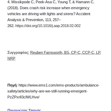
4. Missikpode C, Peek-Asa C, Young T, & Hamann C.
(2018). Does crash risk increase when emergency
vehicles are driving with lights and sirens? Accident
Analysis & Prevention, 113, 257–
262.
https://doi.org/10.1016/j.aap.2018.02.002
Συγγραφέας:
Reuben Farnsworth, BS, CP-C, CCP-C, LP,
NRP
Πηγή
: https://www.ems1.com/ems-products/ambulance-
safety/articles/why-are-we-still-running-emergent-
PzZPxrlI3clWLHve/
Παναγιώτης Σπανός