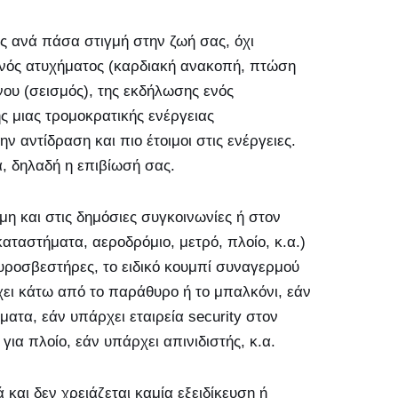
ός ανά πάσα στιγμή στην ζωή σας, όχι
ενός ατυχήματος (καρδιακή ανακοπή, πτώση
νου (σεισμός), της εκδήλωσης ενός
ς μιας τρομοκρατικής ενέργειας
ην αντίδραση και πιο έτοιμοι στις ενέργειες.
α, δηλαδή η επιβίωσή σας.
η και στις δημόσιες συγκοινωνίες ή στον
αταστήματα, αεροδρόμιο, μετρό, πλοίο, κ.α.)
 πυροσβεστήρες, το ειδικό κουμπί συναγερμού
χει κάτω από το παράθυρο ή το μπαλκόνι, εάν
ατα, εάν υπάρχει εταιρεία security στον
ια πλοίο, εάν υπάρχει απινιδιστής, κ.α.
και δεν χρειάζεται καμία εξειδίκευση ή