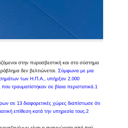
γαζόμενοι στην πυροσβεστική και στο σύστημα
πρόβλημα δεν βελτιώνεται.
Σύμφωνα με μια
σημάτων των Η.Π.Α., υπήρξαν 2.000
 που τραυματίστηκαν σε βίαια περιστατικά.1
ρων σε 13 διαφορετικές χώρες διαπίστωσε ότι
ατική επίθεση κατά την υπηρεσία τους.2
 εργαζομένων είναι η αναγνώριση από πού