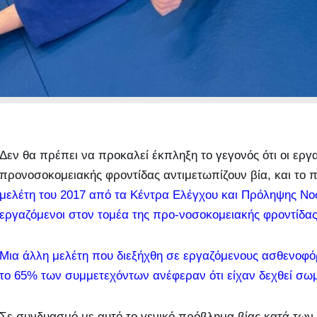
Δεν θα πρέπει να προκαλεί έκπληξη το γεγονός ότι οι ερ
προνοσοκομειακής φροντίδας αντιμετωπίζουν βία, και το 
μελέτη του 2017 από τα Κέντρα Ελέγχου και Πρόληψης Νο
εργαζόμενοι στον τομέα της προ-νοσοκομειακής φροντίδας
Μια άλλη μελέτη που διεξήχθη σε εργαζόμενους ασθενοφό
το 65% των συμμετεχόντων ανέφεραν ότι είχαν δεχθεί σωμ
Σε συνδυασμό με αυτό το γενικό πρόβλημα βίας κατά των