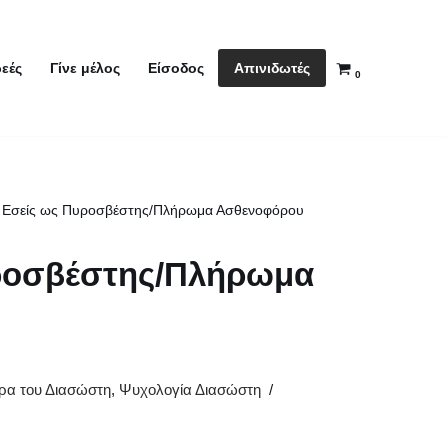
Απινιδωτές
εές
Γίνε μέλος
Είσοδος
0
ι Εσείς ως Πυροσβέστης/Πλήρωμα Ασθενοφόρου
υροσβέστης/Πλήρωμα
ρα του Διασώστη
,
Ψυχολογία Διασώστη