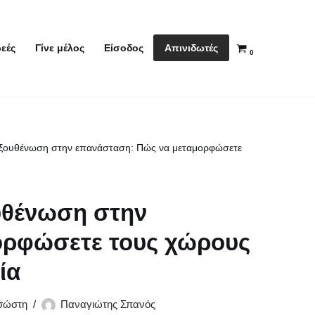
Απινιδωτές
εές
Γίνε μέλος
Είσοδος
0
εξουθένωση στην επανάσταση: Πώς να μεταμορφώσετε
υθένωση στην
ορφώσετε τους χώρους
ία
ασώστη
Παναγιώτης Σπανός