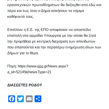
ερασιτεχνικών πρωταθλημάτων θα διεξαχθεί από εδώ και
πέρα και έως ότου ο Δήμοι ασκήσουν τα νόμιμα
καθήκοντά τους.
Επιπλέον η Ε.Ε. της ΕΠΟ αποφάσισε να αποστείλει
επιστολή στα αρμόδια Υπουργεία με την οποία θα ζητά
την προμήθεια με κεντρική διαχείριση των απινιδωτών
που απαιτούνται και την περαιτέρω ενημέρωση όλων των
Δήμων για το θέμα.
Πηγή: https://www.
epo
.gr/News.aspx?
a_id=52149&NewsType=21
ΔΙΑΣΩΣΤΕΣ ΡΟΔΟΥ
F
T
E
Μ
a
w
m
ο