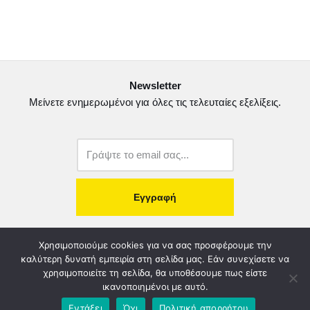
c
i
a
ι
e
t
i
ρ
b
t
l
α
o
e
σ
Newsletter
o
r
τ
Μείνετε ενημερωμένοι για όλες τις τελευταίες εξελίξεις.
k
ε
ί
τ
ε
copyright@2022.
Κατασκευή Ιστοσελίδας.
Χρησιμοποιούμε cookies για να σας προσφέρουμε την
καλύτερη δυνατή εμπειρία στη σελίδα μας. Εάν συνεχίσετε να
χρησιμοποιείτε τη σελίδα, θα υποθέσουμε πως είστε
Λογοδοσία – Χρηστή Διαχείριση
Διοικητικό Συμβούλιο
ικανοποιημένοι με αυτό.
Καταστατικό
Όροι & Πολιτικές
Πολιτική Απορρήτου
Εντάξει
Όχι
Πολιτική απορρήτου