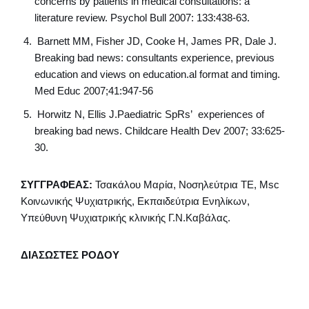
concerns by patients in medical consultations: a
literature review. Psychol Bull 2007: 133:438-63.
Barnett MM, Fisher JD, Cooke H, James PR, Dale J.
Breaking bad news: consultants experience, previous
education and views on education.al format and timing.
Med Educ 2007;41:947-56
Horwitz N, Ellis J.Paediatric SpRs’ experiences of
breaking bad news. Childcare Health Dev 2007; 33:625-
30.
ΣΥΓΓΡΑΦΕΑΣ:
Τσακάλου Μαρία, Νοσηλεύτρια ΤΕ, Μsc
Kοινωνικής Ψυχιατρικής, Εκπαιδεύτρια Ενηλίκων,
Υπεύθυνη Ψυχιατρικής κλινικής Γ.Ν.Καβάλας.
ΔΙΑΣΩΣΤΕΣ ΡΟΔΟΥ