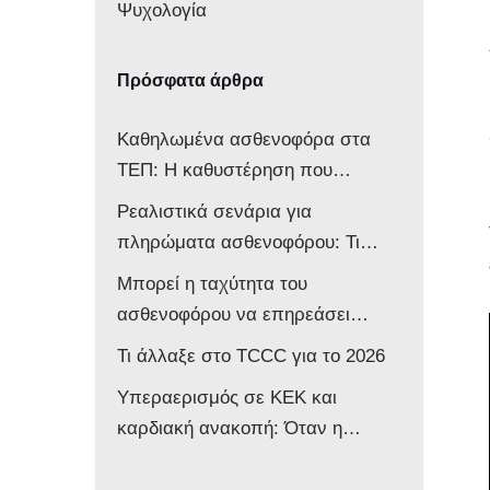
Ψυχολογία
Πρόσφατα άρθρα
Καθηλωμένα ασθενοφόρα στα
ΤΕΠ: Η καθυστέρηση που
αποδυναμώνει ολόκληρο το
Ρεαλιστικά σενάρια για
σύστημα
πληρώματα ασθενοφόρου: Τι
δείχνει νέα μελέτη
Μπορεί η ταχύτητα του
ασθενοφόρου να επηρεάσει
νευρολογικά ένα βρέφος;
Τι άλλαξε στο TCCC για το 2026
Υπεραερισμός σε ΚΕΚ και
καρδιακή ανακοπή: Όταν η
επιθετική αντιμετώπιση βλάπτει
τον ασθενή