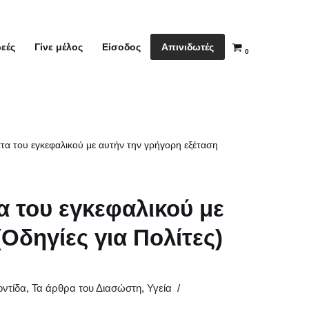
Απινιδωτές
εές
Γίνε μέλος
Είσοδος
0
α του εγκεφαλικού με αυτήν την γρήγορη εξέταση
 του εγκεφαλικού με
Οδηγίες για Πολίτες)
ντίδα
,
Τα άρθρα του Διασώστη
,
Υγεία