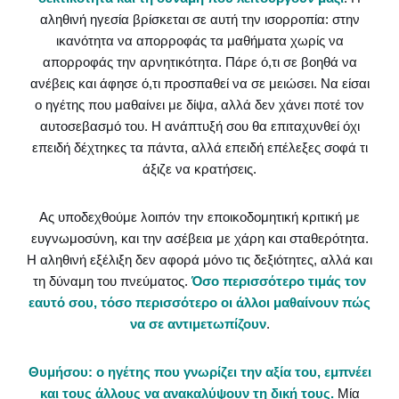
αληθινή ηγεσία βρίσκεται σε αυτή την ισορροπία: στην
ικανότητα να απορροφάς τα μαθήματα χωρίς να
απορροφάς την αρνητικότητα. Πάρε ό,τι σε βοηθά να
ανέβεις και άφησε ό,τι προσπαθεί να σε μειώσει. Να είσαι
ο ηγέτης που μαθαίνει με δίψα, αλλά δεν χάνει ποτέ τον
αυτοσεβασμό του. Η ανάπτυξή σου θα επιταχυνθεί όχι
επειδή δέχτηκες τα πάντα, αλλά επειδή επέλεξες σοφά τι
άξιζε να κρατήσεις.
Ας υποδεχθούμε λοιπόν την εποικοδομητική κριτική με
ευγνωμοσύνη, και την ασέβεια με χάρη και σταθερότητα.
Η αληθινή εξέλιξη δεν αφορά μόνο τις δεξιότητες, αλλά και
τη δύναμη του πνεύματος.
Όσο περισσότερο τιμάς τον
εαυτό σου, τόσο περισσότερο οι άλλοι μαθαίνουν πώς
να σε αντιμετωπίζουν
.
Θυμήσου: ο ηγέτης που γνωρίζει την αξία του, εμπνέει
και τους άλλους να ανακαλύψουν τη δική τους.
Μία