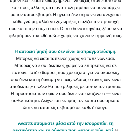
αμυντικός· είσαι πειθαρχημένος. Θυμίζεις στον εαυτό σου
και στους άλλους ότι η ανάπτυξη πρέπει να συνυπάρχει
με τον αυτοσεβασμό. Η ηγεσία δεν σημαίνει να ανέχεσαι
κάθε γνώμη, αλλά να ξεχωρίζεις τι αξίζει την προσοχή
σου και τι την ησυχία σου. Οι πιο δυνατοί ηγέτες ξέρουν να
φιλτράρουν τον «θόρυβο» χωρίς να χάνουν τη φωνή τους.
Η αυτοεκτίμησή σου δεν είναι διαπραγματεύσιμη
.
Μπορείς να είσαι ταπεινός χωρίς να ταπεινώνεσαι.
Μπορείς να είσαι δεκτικός χωρίς να επιτρέπεις να σε
πατούν. Το ίδιο θάρρος που χρειάζεται για να ακούσεις,
σου δίνει και τη δύναμη να πεις: «Αυτός ο τόνος δεν είναι
αποδεκτός» ή «Δεν θα μου μιλήσεις με αυτόν τον τρόπο».
Η προστασία των ορίων σου δεν είναι αλαζονεία — είναι
αυθεντικότητα. Δείχνει ότι εκτιμάς τον εαυτό σου αρκετά
ώστε να απαιτείς σεβασμό σε κάθε διάλογο.
Αναπτυσσόμαστε μέσα από την ισορροπία, τη
δεκτικότητα και τη δύναμη που λειτουργούν μαζί
. Η