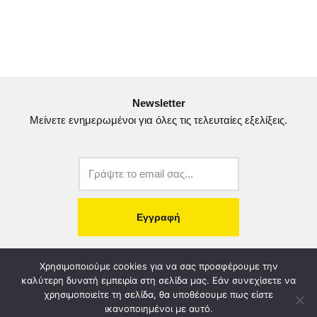
a
w
m
ο
c
i
a
ι
e
t
i
ρ
b
t
l
α
o
e
σ
Newsletter
o
r
τ
Μείνετε ενημερωμένοι για όλες τις τελευταίες εξελίξεις.
k
ε
ί
τ
ε
copyright@2022.
Κατασκευή Ιστοσελίδας.
Χρησιμοποιούμε cookies για να σας προσφέρουμε την
καλύτερη δυνατή εμπειρία στη σελίδα μας. Εάν συνεχίσετε να
χρησιμοποιείτε τη σελίδα, θα υποθέσουμε πως είστε
Λογοδοσία – Χρηστή Διαχείριση
Διοικητικό Συμβούλιο
ικανοποιημένοι με αυτό.