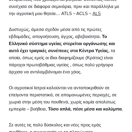
συνέχισα σε διάφορα σεμινάρια, πριν και παράλληλα με
την αγροτική μου θητεία… ATLS – ACLS –
ALS
Δυστυχώς, άμεσα σχεδόν μέσα από τις πρώτες
εβδομάδες, απογοήτευση, άγχος, αβεβαιότητα.
Το
Ελληνικό σύστημα υγείας στερείται οργάνωσης και
αυτό έχει τραγικές συνέπειες στα Κέντρα Υγείας
, τα
οποία, όπως εμείς οι ίδιοι διαφημίζουμε (Κράτος) είναι
πάροχοι πρωτοβάθμιας υγείας , όπως πολύ γρήγορα
άρχισα να αντιλαμβάνομαι ένα χάος.
Οι αγροτικοί Ιατροί καλούνται να ανταποκριθούν σε
επείγοντα περιστατικά, σε απομονωμένες περιοχές, σε
χωριά στην μέση του πουθενά, χωρίς καμία απολύτως
εμπειρία – βοήθεια
. Τόσο απλά, πέσε μέσα και κολύμπα
.
Σε αυτές τις πολύ δύσκολες και νέες προς εμάς
συνθήκες,
η συνεργασία με τα πληρώματα