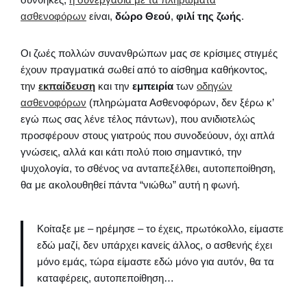
ασθενοφόρων
είναι,
δώρο Θεού
,
φιλί της ζωής
.
Οι ζωές πολλών συνανθρώπων μας σε κρίσιμες στιγμές
έχουν πραγματικά σωθεί από το αίσθημα καθήκοντος,
την
εκπαίδευση
και την
εμπειρία
των
οδηγών
ασθενοφόρων
(πληρώματα Ασθενοφόρων, δεν ξέρω κ’
εγώ πως σας λένε τέλος πάντων), που ανιδιοτελώς
προσφέρουν στους γιατρούς που συνοδεύουν, όχι απλά
γνώσεις, αλλά και κάτι πολύ ποιο σημαντικό, την
ψυχολογία, το σθένος να ανταπεξέλθει, αυτοπεποίθηση,
θα με ακολουθηθεί πάντα “νιώθω” αυτή η φωνή.
Κοίταξε με – ηρέμησε – το έχεις, πρωτόκολλο, είμαστε
εδώ μαζί, δεν υπάρχει κανείς άλλος, ο ασθενής έχει
μόνο εμάς, τώρα είμαστε εδώ μόνο για αυτόν, θα τα
καταφέρεις, αυτοπεποίθηση…