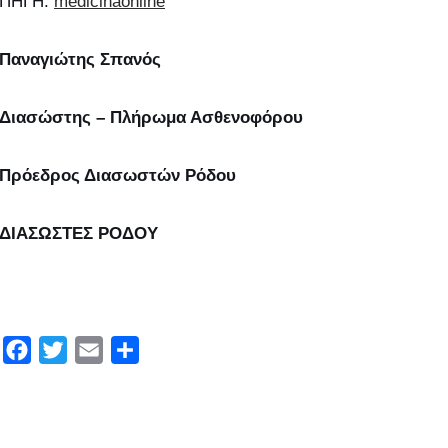
ΠΗΓΗ:
medicinaonline
Παναγιώτης Σπανός
Διασώστης – Πλήρωμα Ασθενοφόρου
Πρόεδρος Διασωστών Ρόδου
ΔΙΑΣΩΣΤΕΣ ΡΟΔΟΥ
F
T
E
Μ
a
w
m
ο
c
i
a
ι
e
t
i
ρ