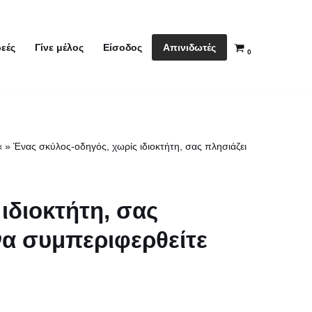
Απινιδωτές
εές
Γίνε μέλος
Είσοδος
0
α
»
Ένας σκύλος-οδηγός, χωρίς ιδιοκτήτη, σας πλησιάζει
ιδιοκτήτη, σας
να συμπεριφερθείτε