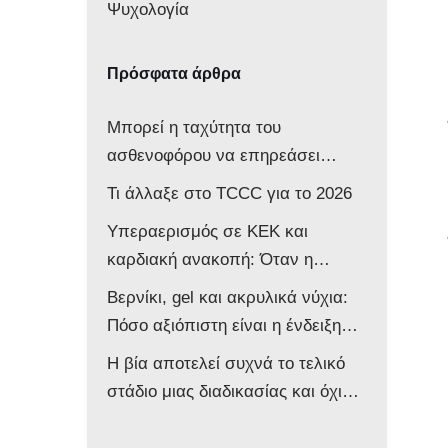
Ψυχολογία
Πρόσφατα άρθρα
Μπορεί η ταχύτητα του
ασθενοφόρου να επηρεάσει
νευρολογικά ένα βρέφος;
Τι άλλαξε στο TCCC για το 2026
Υπεραερισμός σε ΚΕΚ και
καρδιακή ανακοπή: Όταν η
επιθετική αντιμετώπιση βλάπτει
Βερνίκι, gel και ακρυλικά νύχια:
τον ασθενή
Πόσο αξιόπιστη είναι η ένδειξη
του παλμικού οξυμέτρου στο
Η βία αποτελεί συχνά το τελικό
ασθενοφόρο;
στάδιο μιας διαδικασίας και όχι
την αφετηρία της